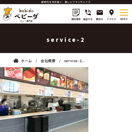
新時代を生き抜く、新しいフランチャイズ
資料請求
電話する
問合せ
アクセス
service-2
ホーム
会社概要
service-2...